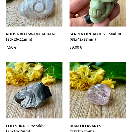
ROOSA BOTSWANA AHHAAT
SERPENTIIN JAADIST pealuu
(30x26x11mm)
(68x43x37mm)
7,50 €
89,00 €
ELIITŠUNGIIT toorkivi
HEMATIITKVARTS
(25x15x7mm)
(17x15x8mm)