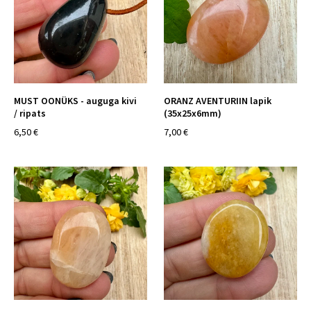
MUST OONÜKS - auguga kivi
ORANZ AVENTURIIN lapik
/ ripats
(35x25x6mm)
6,50 €
7,00 €