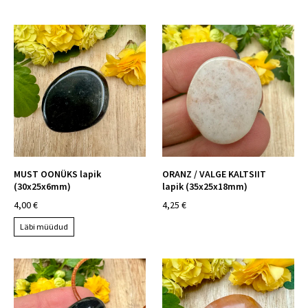
MUST OONÜKS lapik
ORANZ / VALGE KALTSIIT
(30x25x6mm)
lapik (35x25x18mm)
4,00 €
4,25 €
Läbi müüdud