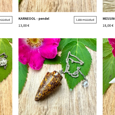
KARNEOOL - pendel
MESSING
 müüdud
Läbi müüdud
13,00 €
18,00 €