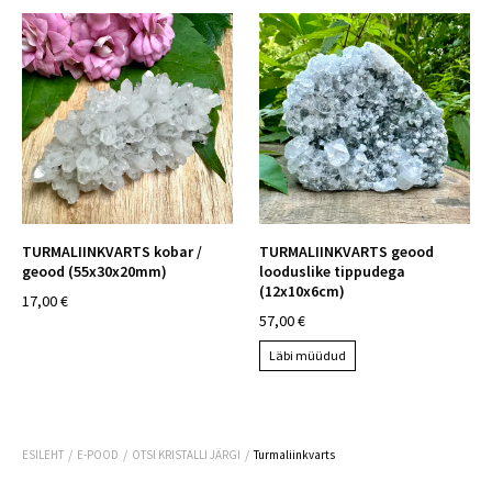
TURMALIINKVARTS kobar /
TURMALIINKVARTS geood
geood (55x30x20mm)
looduslike tippudega
(12x10x6cm)
17,00 €
57,00 €
Läbi müüdud
/
/
/
ESILEHT
E-POOD
OTSI KRISTALLI JÄRGI
Turmaliinkvarts