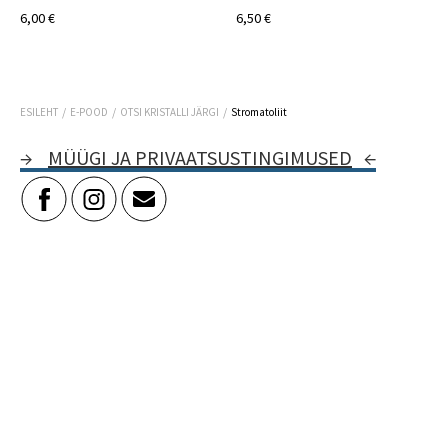
6,00 €
6,50 €
/
/
/
ESILEHT
E-POOD
OTSI KRISTALLI JÄRGI
Stromatoliit
→
MÜÜGI JA PRIVAATSUSTINGIMUSED
←