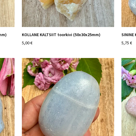
8mm)
KOLLANE KALTSIIT toorkivi (50x30x25mm)
SININE 
5,00 €
5,75 €