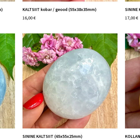
m)
KALTSIIT kobar / geood (55x38x35mm)
SININE 
16,00 €
17,00 €
SININE KALTSIIT (65x55x25mm)
KOLLAN