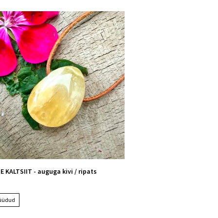
 KALTSIIT - auguga kivi / ripats
üüdud