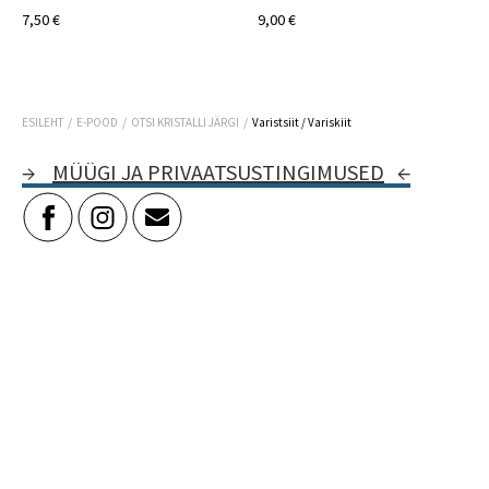
7,50 €
9,00 €
/
/
/
ESILEHT
E-POOD
OTSI KRISTALLI JÄRGI
Varistsiit / Variskiit
→
MÜÜGI JA PRIVAATSUSTINGIMUSED
←