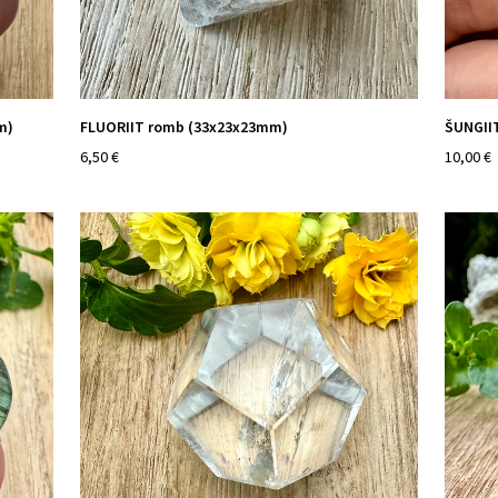
m)
FLUORIIT romb (33x23x23mm)
ŠUNGII
6,50 €
10,00 €