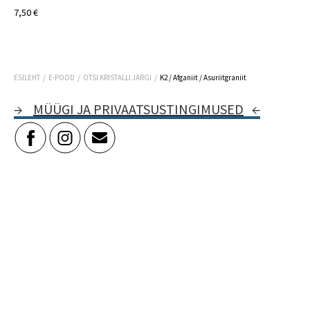
7,50 €
/
/
/
ESILEHT
E-POOD
OTSI KRISTALLI JÄRGI
K2 / Afganiit / Asuriitgraniit
→
MÜÜGI JA PRIVAATSUSTINGIMUSED
←