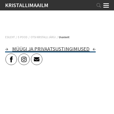
KRISTALLIMAAILM
/
/
/
ESILEHT
E-POOD
OTSI KRISTALLI JÄRGI
Uvaroviit
→
MÜÜGI JA PRIVAATSUSTINGIMUSED
←