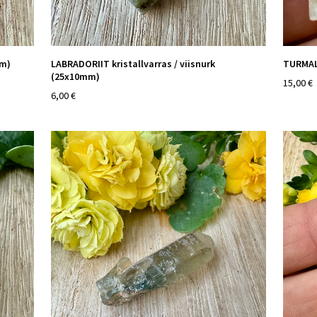
mm)
LABRADORIIT kristallvarras / viisnurk
TURMAL
(25x10mm)
15,00 €
6,00 €