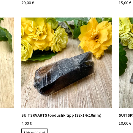
20,00 €
15,00 €
SUITSKVARTS looduslik tipp (37x14x10mm)
SUITSK
4,00 €
10,00 €
Läbi müüdud