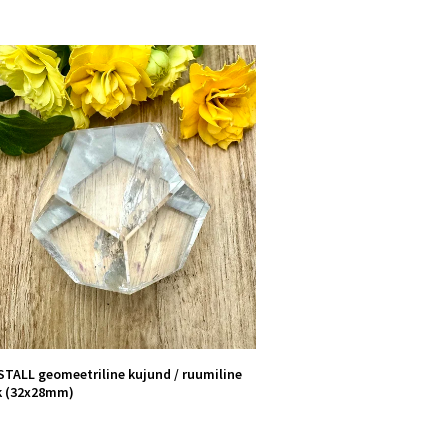
TALL geomeetriline kujund / ruumiline
k (32x28mm)