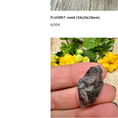
FLUORIIT romb (33x23x23mm)
6,50 €