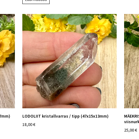
17mm)
LODOLIIT kristallvarras / tipp (47x15x13mm)
MÄEKRIS
viisnur
18,00 €
25,00 €