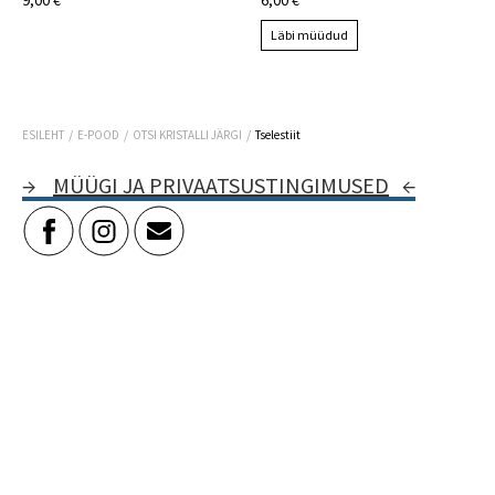
9,00 €
6,00 €
Läbi müüdud
/
/
/
ESILEHT
E-POOD
OTSI KRISTALLI JÄRGI
Tselestiit
→
MÜÜGI JA PRIVAATSUSTINGIMUSED
←