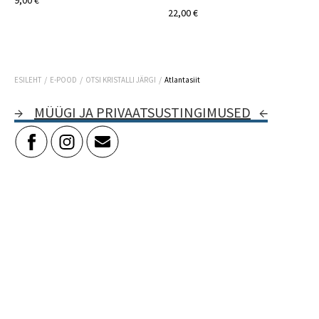
9,00 €
22,00 €
/
/
/
ESILEHT
E-POOD
OTSI KRISTALLI JÄRGI
Atlantasiit
→
MÜÜGI JA PRIVAATSUSTINGIMUSED
←