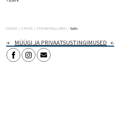
79,00 €
/
/
/
ESILEHT
E-POOD
OTSI KRISTALLI JÄRGI
Safiir
→
MÜÜGI JA PRIVAATSUSTINGIMUSED
←