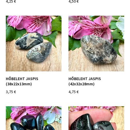
4,25 €
4,50 €
HÕBELEHT JASPIS
HÕBELEHT JASPIS
(38x22x13mm)
(42x32x28mm)
3,75 €
4,75 €