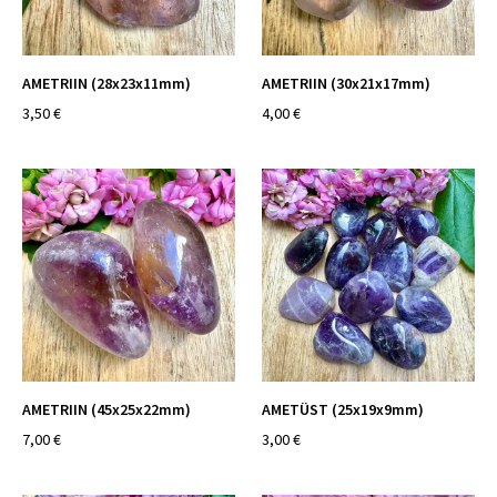
AMETRIIN (28x23x11mm)
AMETRIIN (30x21x17mm)
3,50 €
4,00 €
AMETRIIN (45x25x22mm)
AMETÜST (25x19x9mm)
7,00 €
3,00 €