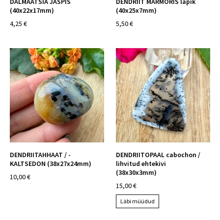
DALMAATSIA JASPIS
DENDRIIT MARMORIS lapik
(40x22x17mm)
(40x25x7mm)
4,25 €
5,50 €
DENDRIITAHHAAT / -
DENDRIITOPAAL cabochon /
KALTSEDON (38x27x24mm)
lihvitud ehtekivi
(38x30x3mm)
10,00 €
15,00 €
Läbi müüdud