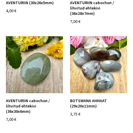
AVENTURIIN (30x26x5mm)
AVENTURIIN cabochon /
lihvitud ehtekivi
4,00 €
(36x28x7mm)
7,00 €
AVENTURIIN cabochon /
BOTSWANA AHHAAT
lihvitud ehtekivi
(29x20x11mm)
(36x30x6mm)
3,75 €
7,00 €