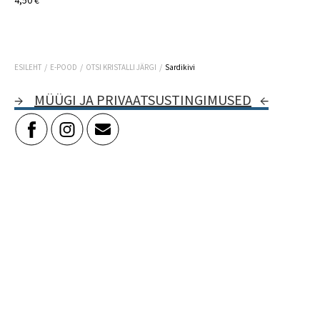
4,50 €
/
/
/
ESILEHT
E-POOD
OTSI KRISTALLI JÄRGI
Sardikivi
→
MÜÜGI JA PRIVAATSUSTINGIMUSED
←