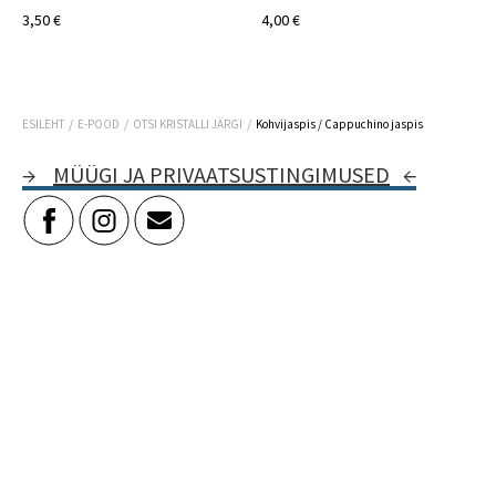
3,50 €
4,00 €
/
/
/
ESILEHT
E-POOD
OTSI KRISTALLI JÄRGI
Kohvijaspis / Cappuchino jaspis
→
MÜÜGI JA PRIVAATSUSTINGIMUSED
←