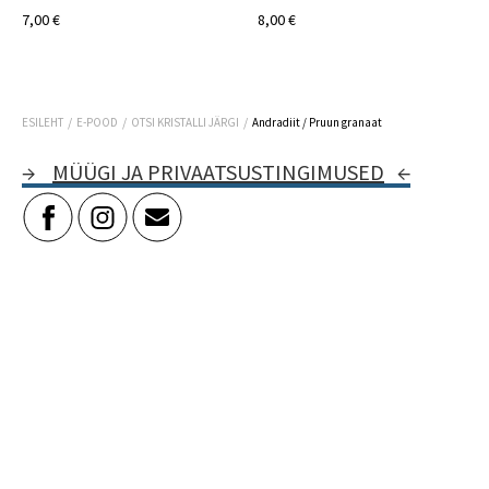
7,00 €
8,00 €
/
/
/
ESILEHT
E-POOD
OTSI KRISTALLI JÄRGI
Andradiit / Pruun granaat
→
MÜÜGI JA PRIVAATSUSTINGIMUSED
←