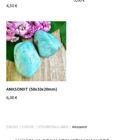
5,00 €
4,50 €
AMASONIIT (50x33x20mm)
6,00 €
/
/
/
ESILEHT
E-POOD
OTSI KRISTALLI JÄRGI
Amasoniit