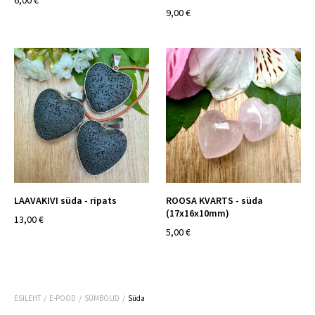
6,00 €
9,00 €
LAAVAKIVI süda - ripats
ROOSA KVARTS - süda
(17x16x10mm)
13,00 €
5,00 €
/
/
/
ESILEHT
E-POOD
SÜMBOLID
Süda