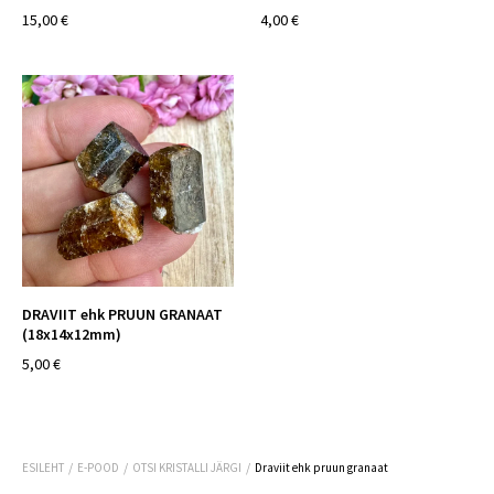
15,00 €
4,00 €
DRAVIIT ehk PRUUN GRANAAT
(18x14x12mm)
5,00 €
/
/
/
ESILEHT
E-POOD
OTSI KRISTALLI JÄRGI
Draviit ehk pruun granaat