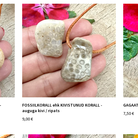
-
FOSSIILKORALL ehk KIVISTUNUD KORALL -
GAGAAT 
auguga kivi / ripats
7,50 €
9,00 €