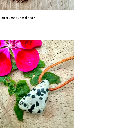
IIN - vaskne ripats