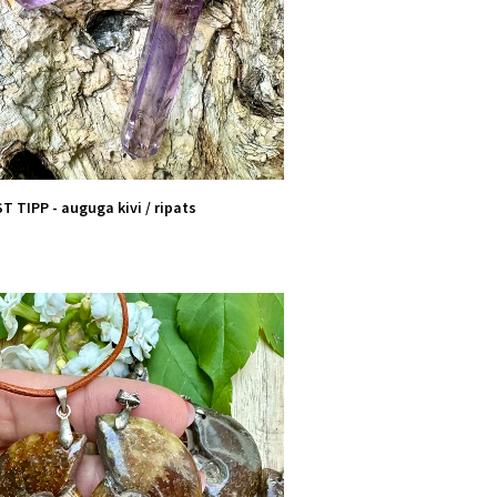
 TIPP - auguga kivi / ripats