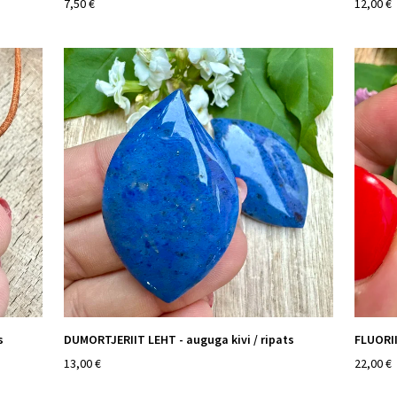
7,50 €
12,00 €
s
DUMORTJERIIT LEHT - auguga kivi / ripats
FLUORII
13,00 €
22,00 €