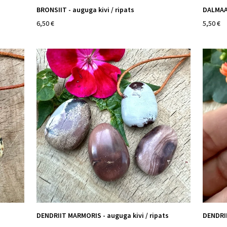
s
BRONSIIT - auguga kivi / ripats
DALMAAT
6,50 €
5,50 €
s
DENDRIIT MARMORIS - auguga kivi / ripats
DENDRII