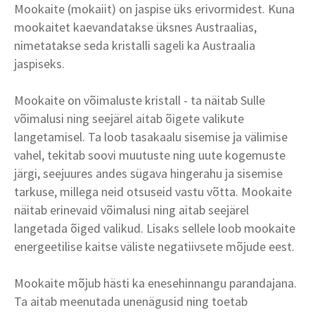
Mookaite (mokaiit) on jaspise üks erivormidest. Kuna
mookaitet kaevandatakse üksnes Austraalias,
nimetatakse seda kristalli sageli ka Austraalia
jaspiseks.
Mookaite on võimaluste kristall - ta näitab Sulle
võimalusi ning seejärel aitab õigete valikute
langetamisel. Ta loob tasakaalu sisemise ja välimise
vahel, tekitab soovi muutuste ning uute kogemuste
järgi, seejuures andes sügava hingerahu ja sisemise
tarkuse, millega neid otsuseid vastu võtta. Mookaite
näitab erinevaid võimalusi ning aitab seejärel
langetada õiged valikud. Lisaks sellele loob mookaite
energeetilise kaitse väliste negatiivsete mõjude eest.
Mookaite mõjub hästi ka enesehinnangu parandajana.
Ta aitab meenutada unenägusid ning toetab