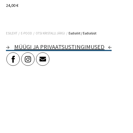
24,00 €
/
/
/
ESILEHT
E-POOD
OTSI KRISTALLI JÄRGI
Eudialiit / Eudialüüt
→
MÜÜGI JA PRIVAATSUSTINGIMUSED
←