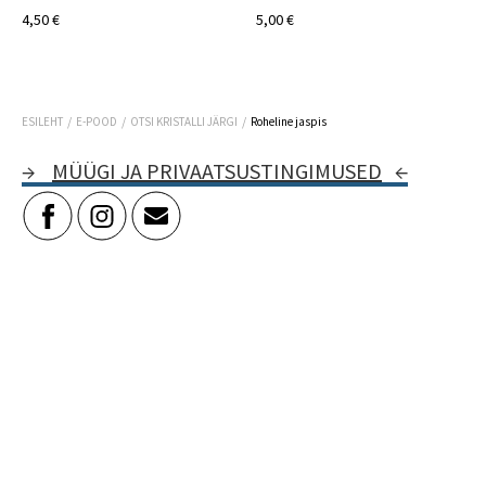
4,50 €
5,00 €
/
/
/
ESILEHT
E-POOD
OTSI KRISTALLI JÄRGI
Roheline jaspis
→
MÜÜGI JA PRIVAATSUSTINGIMUSED
←