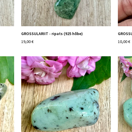
GROSSULARIIT - ripats (925 hõbe)
GROSSUL
19,00 €
10,00 €