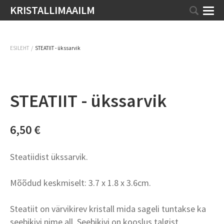
KRISTALLIMAAILM
/
ESILEHT
STEATIIT - ükssarvik
STEATIIT - ükssarvik
6,50 €
Steatiidist ükssarvik.
Mõõdud keskmiselt: 3.7 x 1.8 x 3.6cm.
Steatiit on värvikirev kristall mida sageli tuntakse ka
seebikivi nime all. Seebikivi on kooslus talgist,