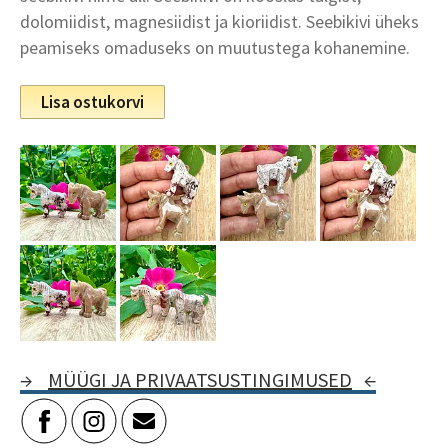
dolomiidist, magnesiidist ja kioriidist. Seebikivi üheks
peamiseks omaduseks on muutustega kohanemine.
Lisa ostukorvi
→
MÜÜGI JA PRIVAATSUSTINGIMUSED
←