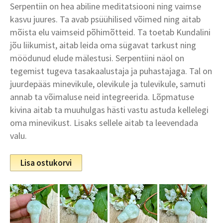
Serpentiin on hea abiline meditatsiooni ning vaimse
kasvu juures. Ta avab psüühilised võimed ning aitab
mõista elu vaimseid põhimõtteid. Ta toetab Kundalini
jõu liikumist, aitab leida oma sügavat tarkust ning
möödunud elude mälestusi. Serpentiini näol on
tegemist tugeva tasakaalustaja ja puhastajaga. Tal on
juurdepääs minevikule, olevikule ja tulevikule, samuti
annab ta võimaluse neid integreerida. Lõpmatuse
kivina aitab ta muuhulgas hästi vastu astuda kellelegi
oma minevikust. Lisaks sellele aitab ta leevendada
valu.
Lisa ostukorvi