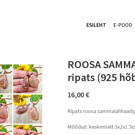
ESILEHT
E-POOD
ROOSA SAMMA
ripats (925 hõ
16,00 €
Ripats roosa sammalahhaadig
Mõõdud: keskmiselt 3x2x1.5c