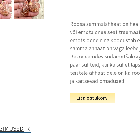
Roosa sammalahhaat on hea k
või emotsionaalsest traumast
emotsioone ning soodustab e
sammalahhaat on väga leebe j
Resoneerudes südametšakraga,
paarisuhteid, kui ka suhet lap
teistele ahhaatidele on ka r
ja kaitsevad omadused.
Lisa ostukorvi
NGIMUSED
←