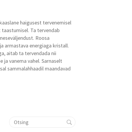
aaslane haigusest tervenemisel
 taastumisel. Ta tervendab
neseväljendust. Roosa
a armastava energiaga kristall.
 aitab ta tervendada nii
se ja vanema vahel. Sarnaselt
oosal sammalahhaadil maandavad