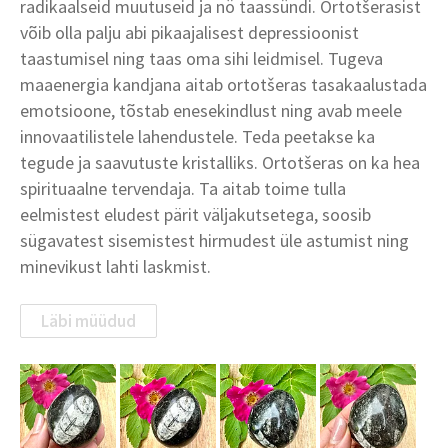
radikaalseid muutuseid ja nö taassündi. Ortotšerasist
võib olla palju abi pikaajalisest depressioonist
taastumisel ning taas oma sihi leidmisel. Tugeva
maaenergia kandjana aitab ortotšeras tasakaalustada
emotsioone, tõstab enesekindlust ning avab meele
innovaatilistele lahendustele. Teda peetakse ka
tegude ja saavutuste kristalliks. Ortotšeras on ka hea
spirituaalne tervendaja. Ta aitab toime tulla
eelmistest eludest pärit väljakutsetega, soosib
sügavatest sisemistest hirmudest üle astumist ning
minevikust lahti laskmist.
Läbi müüdud