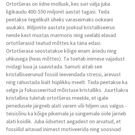
Ortotšeras on iidne mollusk, kes suri välja juba
ligikaudu 400-550 miljonit aastat tagasi. Teda
peetakse tegelikult üheks varaseimaks ookeani
asukaks. Miljonite aastate jooksul kristalliseerus
nende kest mustas marmoris ning seeläbi elavad
ortotšerasid teatud mõttes ka täna edasi.
Ortotšerase seostatakse kõige enam äriedu ning
uhkusega (heas mõttes). Ta toetab inimese vajadust
midagi luua ja saavutada. Samuti aitab see
kristalliseerunud fossiil leevendada stressi, ärevust
ning rahustada liialt hüplikku meelt. Teda peetakse ka
selge ja fokusseeritud mõistuse kristalliks. Juurtšakra
kristallina tuletab ortotšeras meelde, et igale
pimedusele järgneb alati varem või hiljem uus valgus -
teisisõnu ka kõige pikemale ja süngemale ööle järneb
alati koidik. Juba iidsetest aegadest on arvatud, et
fossiilid aitavad inimest motiveerida ning soosivad